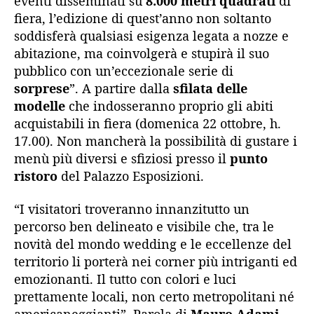
eventi disseminati su
8.000
metri quadrati
di
fiera, l’edizione di quest’anno non soltanto
soddisferà qualsiasi esigenza legata a nozze e
abitazione, ma coinvolgerà e stupirà il suo
pubblico con un’eccezionale serie di
sorprese
”. A partire dalla
sfilata delle
modelle
che indosseranno proprio gli abiti
acquistabili in fiera (domenica 22 ottobre, h.
17.00). Non mancherà la possibilità di gustare i
menù più diversi e sfiziosi presso il
punto
ristoro
del Palazzo Esposizioni.
“I visitatori troveranno innanzitutto un
percorso ben delineato e visibile che, tra le
novità del mondo wedding e le eccellenze del
territorio li porterà nei corner più intriganti ed
emozionanti. Il tutto con colori e luci
prettamente locali, non certo metropolitani né