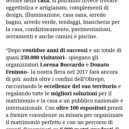
settore della
casa
, si potranno invece trovare:
oggettistica e artigianato, complementi di
design, illuminazione, casa sana, arredo
bagno, arredo verde, tendaggi, biancheria per
la casa, condizionamento, pavimentazioni,
serramenti e anche camini e piscine.
“Dopo
ventidue anni di successi
e un totale di
quasi
250.000 visitatori
– spiegano gli
organizzatori
Lorena Boccardo
e
Donato
Feninno
– la nostra fiera nel 2017 farà ancora
di più: andrà oltre i confini dell’Oltrepò,
raccontando le
eccellenze del suo territorio
e
regalando tutte le
migliori soluzioni
per il
matrimonio e la casa a un pubblico nazionale e
internazionale. Con
oltre 100 espositori
pronti
a fornire consulenze su misura per organizzare
il matrimonio perfetto e con un percorso di