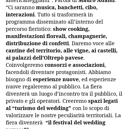
americaneggianti”. Parola di
Mauro Adami
.
“Ci saranno
musica, banchetti, cibo,
interazioni
. Tutto si trasformerà in
programma disseminato all’interno del
percorso fieristico:
show cooking,
manifestazioni floreali, champagnerie,
distribuzione di confetti
. Daremo voce alle
cantine del territorio, alle vigne, ai castelli,
ai palazzi dell’Oltrepò pavese
.
Coinvolgeremo
consorzi e associazioni
,
facendoli diventare protagonisti. Abbiamo
bisogno di
esperienze nuove
, ed esperienze
nuove regaleremo al pubblico. La fiera
diventerà un luogo d’incontro tra il pubblico, il
privato e gli operatori. Creeremo
spazi legati
al “turismo del wedding”
con lo scopo di
valorizzare le nostre peculiarità territoriali. La
fiera diventerà
“il festival del wedding