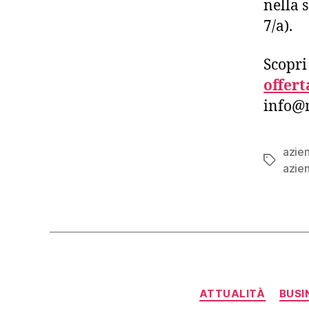
nella 
7/a).
Scopri
offert
info@m
azie
Tag
azien
ATTUALITÀ
BUSI