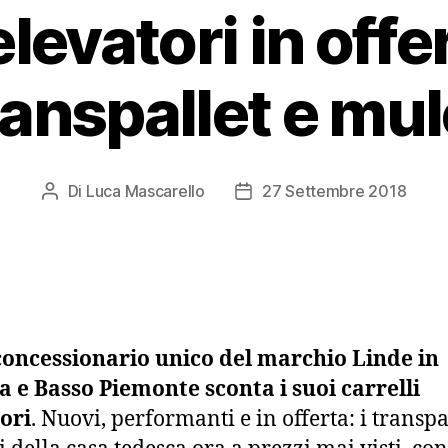
 elevatori in off
anspallet e mul
Di
Luca Mascarello
27 Settembre 2018
Autore
Data
articolo
dell'articolo
oncessionario unico del marchio Linde in
a e Basso Piemonte sconta i suoi carrelli
ori
. Nuovi, performanti e in offerta: i transpa
i della casa tedesca ora a prezzi mai visti, con