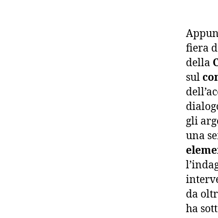
Appunt
fiera 
della
sul
co
dell’a
dialog
gli ar
una s
eleme
l’inda
interv
da olt
ha sot