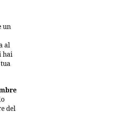
e un
a al
i hai
 tua
cembre
lo
re del