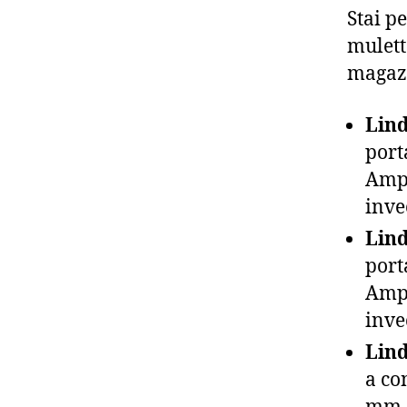
Stai p
mulett
magazz
Lind
port
Amp.
inve
Lind
port
Amp.
inve
Lind
a co
mm, 