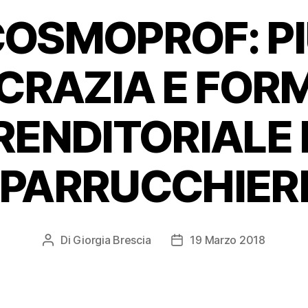
OSMOPROF: P
CRAZIA E FOR
RENDITORIALE P
PARRUCCHIER
Di
Giorgia Brescia
19 Marzo 2018
Autore
Data
articolo
dell'articolo