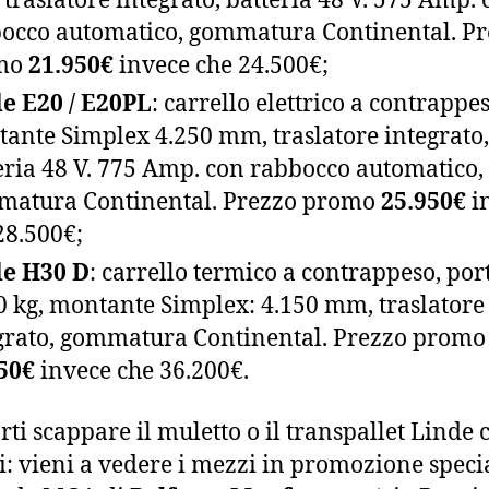
occo automatico, gommatura Continental. P
mo
21.950€
invece che 24.500€;
e E20 / E20PL
: carrello elettrico a contrappes
ante Simplex 4.250 mm, traslatore integrato,
eria 48 V. 775 Amp. con rabbocco automatico,
atura Continental. Prezzo promo
25.950€
i
28.500€;
de H30 D
: carrello termico a contrappeso, por
0 kg, montante Simplex: 4.150 mm, traslatore
grato, gommatura Continental. Prezzo promo
50€
invece che 36.200€.
rti scappare il muletto o il transpallet Linde 
i: vieni a vedere i mezzi in promozione speci