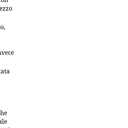
rezzo
o,
nvece
tata
che
ale