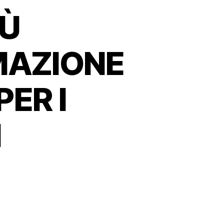
IÙ
MAZIONE
ER I
I