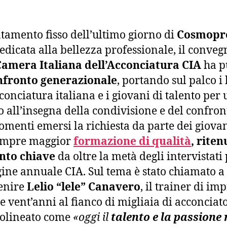
amento fisso dell’ultimo giorno di
Cosmopr
dedicata alla bellezza professionale, il conveg
Camera Italiana dell’Acconciatura CIA
ha p
nfronto generazionale
, portando sul palco i 
cconciatura italiana e i giovani di talento per 
o all’insegna della condivisione e del confron
gomenti emersi la richiesta da parte dei giovan
empre maggior
formazione di qualità
, rite
nto chiave
da oltre la metà degli intervistati
gine annuale CIA. Sul tema è stato chiamato a
enire
Lelio “lele” Canavero
, il trainer di im
re vent’anni al fianco di migliaia di acconciato
tolineato come
«oggi il
talento e la passione