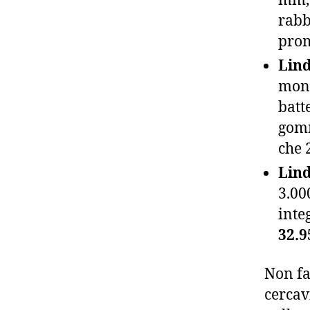
rabb
pro
Lind
mont
batt
gomm
che 
Lin
3.00
inte
32.9
Non fa
cercav