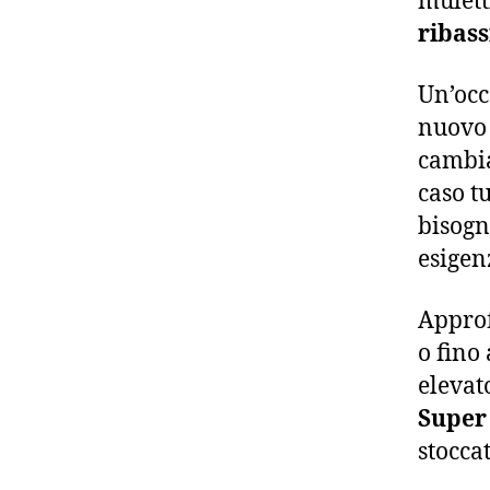
ribass
Un’oc
nuovo 
cambia
caso tu
bisogn
esigen
Approf
o fino
elevat
Super
stocca