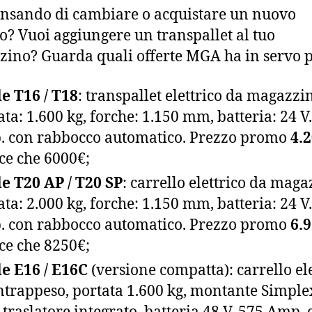
ensando di cambiare o acquistare un nuovo
o? Vuoi aggiungere un transpallet al tuo
ino? Guarda quali offerte MGA ha in servo pe
e T16 / T18
: transpallet elettrico da magazzi
ata: 1.600 kg, forche: 1.150 mm, batteria: 24 V
 con rabbocco automatico. Prezzo promo
4.
ce che 6000€;
e T20 AP / T20 SP
: carrello elettrico da maga
ata: 2.000 kg, forche: 1.150 mm, batteria: 24 V
 con rabbocco automatico. Prezzo promo
6.
ce che 8250€;
e E16 / E16C
(versione compatta): carrello ele
ntrappeso, portata 1.600 kg, montante Simple
traslatore integrato, batteria 48 V. 575 Amp. 