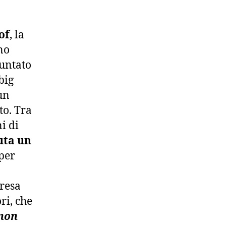
of
, la
no
untato
big
un
to. Tra
i di
nuta un
 per
presa
ri, che
 non