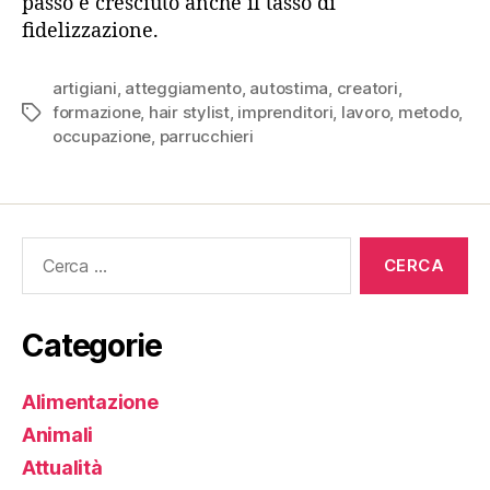
passo è cresciuto anche il tasso di
fidelizzazione.
artigiani
,
atteggiamento
,
autostima
,
creatori
,
formazione
,
hair stylist
,
imprenditori
,
lavoro
,
metodo
,
Tag
occupazione
,
parrucchieri
Cerca:
Categorie
Alimentazione
Animali
Attualità