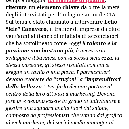
sempre maggior
formazione di qualità
,
ritenuta un elemento chiave
da oltre la metà
degli intervistati per l’indagine annuale CIA.
Sul tema è stato chiamato a intervenire
Lelio
“lele” Canavero
, il trainer di impresa da oltre
vent’anni al fianco di migliaia di acconciatori,
che ha sottolineato come
«oggi il
talento e la
passione non bastano più
; è necessario
sviluppare il business con la stessa sicurezza, la
stessa passione, gli stessi risultati con cui si
esegue un taglio o una piega. I parrucchieri
devono evolvere da “artigiani” a “
imprenditori
della bellezza
”. Per farlo devono portare al
centro della loro attività il marketing. Devono
fare pr e devono essere in grado di individuare e
gestire una squadra anche fuori dal salone,
composta da professionisti che vanno dal grafico
al web marketer, dal social media manager al