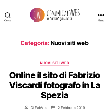
Cerca
Menu
Comunicato
Web
Categoria:
Nuovi siti web
Categorie
NUOVI SITI WEB
Online il sito di Fabrizio
Viscardi fotografo in La
Spezia
Di
FabVis
2 Febbraio 2019
Autore
Data