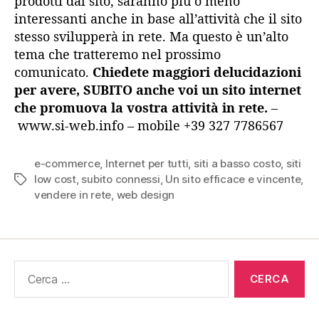
prodotti dal sito, saranno più o meno
interessanti anche in base all’attività che il sito
stesso svilupperà in rete. Ma questo è un’alto
tema che tratteremo nel prossimo
comunicato.
Chiedete maggiori delucidazioni
per avere, SUBITO anche voi un sito internet
che promuova la vostra attività in rete.
–
www.si-web.info – mobile +39 327 7786567
e-commerce
,
Internet per tutti
,
siti a basso costo
,
siti
low cost
,
subito connessi
,
Un sito efficace e vincente
,
Tag
vendere in rete
,
web design
Cerca: