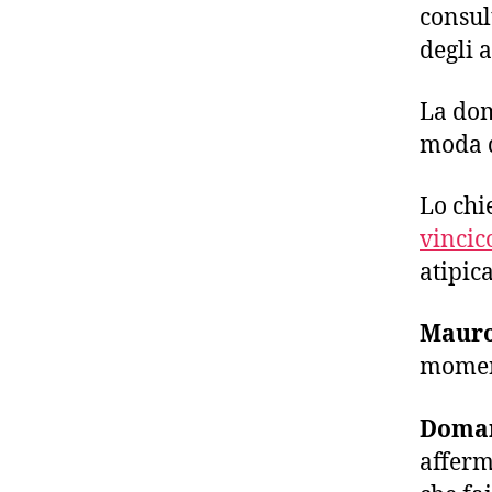
consul
degli a
La dom
moda d
Lo ch
vincic
atipica
Mauro
momen
Doma
afferm