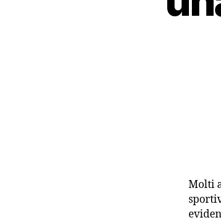
un
Molti a
sporti
eviden