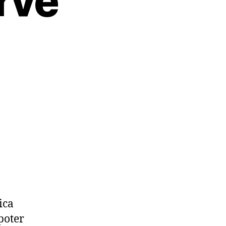
rve
ica
poter