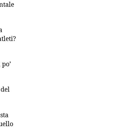
ntale
a
tleti?
 po’
 del
sta
uello