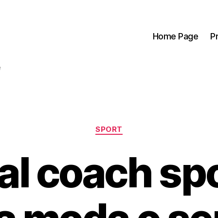
Home Page
P
e
Categorie
SPORT
al coach sp