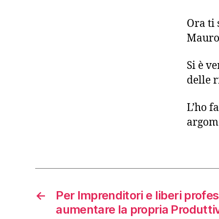
Ora ti
Mauro
Si è v
delle 
L’ho f
argome
←
Per Imprenditori e liberi profe
aumentare la propria Produtti