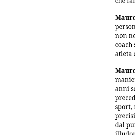
che fai
Mauro
person
non ne
coach 
atleta 
Mauro
manier
anni s
precede
sport,
precis
dal pu
illudo