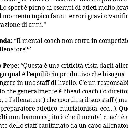
. Lo sport è pieno di esempi di atleti molto br
l momento topico fanno errori gravi o vanifi
azione di anni.”
nda
: “Il mental coach non entra in competiz
allenatore?”
 Pepe
: “Questa è una criticità vista dagli alle
ego qual è l’equilibrio produttivo che bisogna
ngere in uno staff di livello. C’è un responsabi
to che generalmente è l’head coach ( o diretto
, o l’allenatore ) che coordina il suo staff ( m
 preparatore atletico, nutrizionista, ecc…). Qu
lti non hanno capito è che il mental coach è 
to dello staff capitanato da un capo allenator