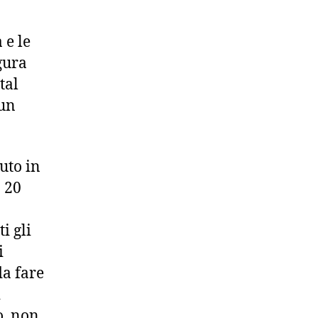
 e le
gura
tal
 un
luto in
n 20
i gli
i
da fare
i
o, non