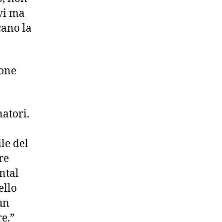
avi ma
cano la
ione
natori.
le del
re
ental
ello
un
e.”