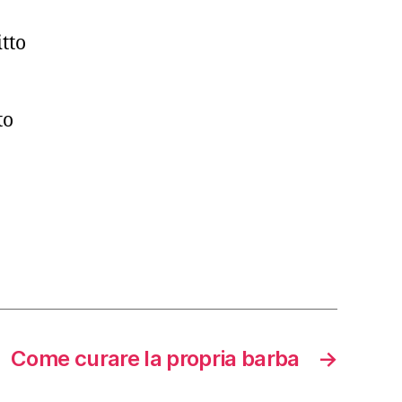
itto
to
Come curare la propria barba
→