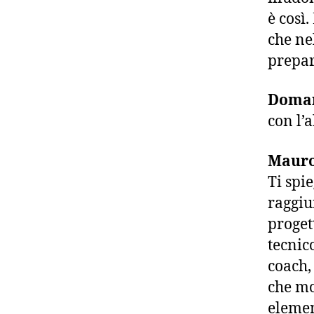
è così
che ne
prepar
Doma
con l’
Mauro
Ti spi
raggiu
proget
tecnico
coach,
che mo
elemen