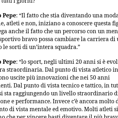
 tutti i giorni?”
 Pepe
: “Il fatto che stia diventando una moda
e, atleti e non, iniziano a conoscere questa fi
ga anche il fatto che un percorso con un men
sportivo bravo possa cambiare la carriera di
o le sorti di un’intera squadra.”
 Pepe
: “lo sport, negli ultimi 20 anni si è evo
a straordinaria. Dal punto di vista atletico i
ono uscite più innovazioni che nei 50 anni
nti. Dal punto di vista tecnico e tattico, in tutt
 si sta raggiungendo un livello straordinario d
ione e performance. Invece c’è ancora molto 
nto di vista mentale ed emotivo. Molti atleti s
no che per vincere basti diventare il più brav