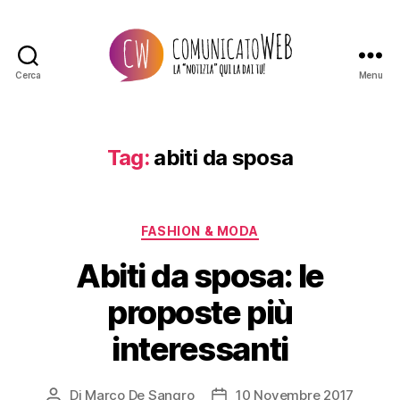
Cerca
Menu
Comunicato
Web
Tag:
abiti da sposa
Categorie
FASHION & MODA
Abiti da sposa: le
proposte più
interessanti
Di
Marco De Sangro
10 Novembre 2017
Autore
Data