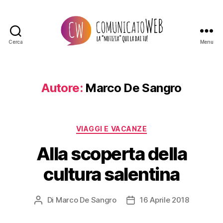
Cerca
Menu
Comunicato
Web
Autore:
Marco De Sangro
Categorie
VIAGGI E VACANZE
Alla scoperta della
cultura salentina
Di
Marco De Sangro
16 Aprile 2018
Autore
Data
articolo
dell'articolo