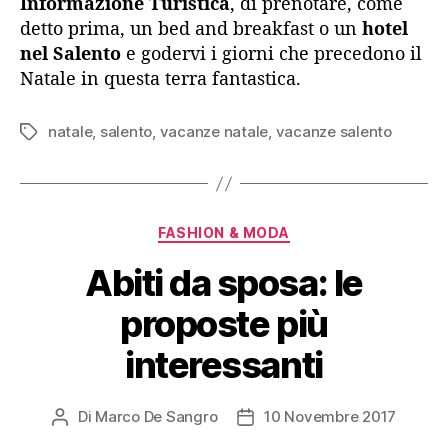
Informazione Turistica
, di prenotare, come
detto prima, un bed and breakfast o un
hotel
nel Salento
e godervi i giorni che precedono il
Natale in questa terra fantastica.
natale
,
salento
,
vacanze natale
,
vacanze salento
Tag
Categorie
FASHION & MODA
Abiti da sposa: le
proposte più
interessanti
Di
Marco De Sangro
10 Novembre 2017
Autore
Data
articolo
dell'articolo