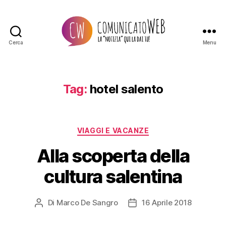
Cerca
Menu
Comunicato
Web
Tag:
hotel salento
Categorie
VIAGGI E VACANZE
Alla scoperta della
cultura salentina
Di
Marco De Sangro
16 Aprile 2018
Autore
Data
articolo
dell'articolo