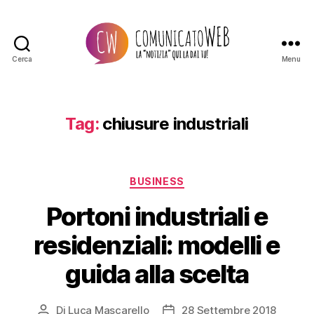
Cerca
Menu
Comunicato
Web
Tag:
chiusure industriali
Categorie
BUSINESS
Portoni industriali e
residenziali: modelli e
guida alla scelta
Di
Luca Mascarello
28 Settembre 2018
Autore
Data