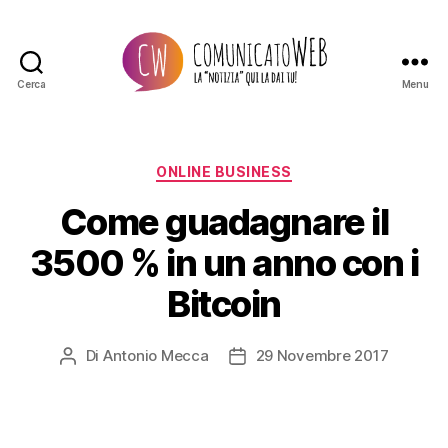
Cerca
Menu
Comunicato
Web
Categorie
ONLINE BUSINESS
Come guadagnare il
3500 % in un anno con i
Bitcoin
Di
Antonio Mecca
29 Novembre 2017
Autore
Data
articolo
dell'articolo